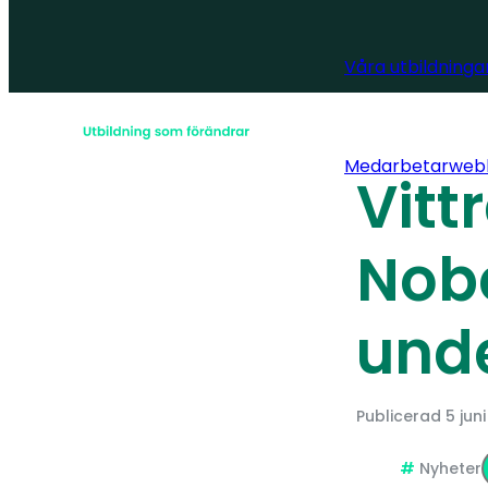
Våra utbildninga
Medarbetarweb
Vitt
Nobe
und
Publicerad
5 jun
Nyheter