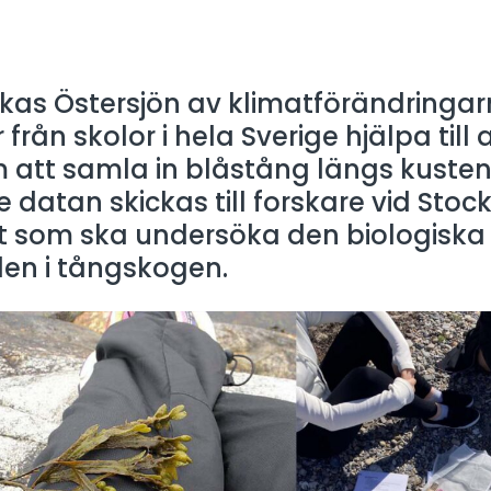
kas Östersjön av klimatförändringar
 från skolor i hela Sverige hjälpa till 
att samla in blåstång längs kusten
 datan skickas till forskare vid Sto
et som ska undersöka den biologiska
en i tångskogen.