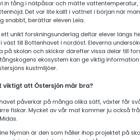
i in tång i nätpåsar och mätte vattentemperatur,
enhöjd. Det var lite kallt i vattnet i början när ma
g snabbt, berättar eleven Leia.
 ett unikt forskningsunderlag deltar elever längs h
 väst till Bottenhavet i nordöst. Eleverna undersöke
 på skolan och skickar därefter vissa delar till for
 i tångskogens ekosystem kan ge viktig informatio
Östersjöns kustmiljöer.
t viktigt att Östersjön mår bra?
 havet påverkar på många olika sätt, växter får sv
färre fiskar. Mycket av vår mat kommer ju också frå
 Midas.
ine Nyman är den som håller ihop projektet på sko