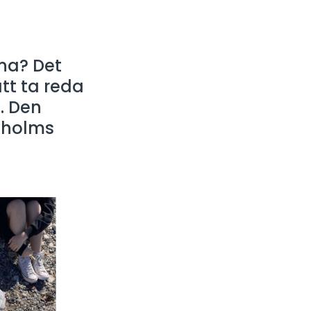
na? Det
att ta reda
. Den
ckholms