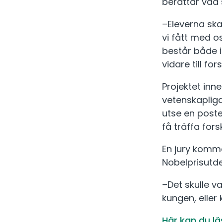
berättar vad
–Eleverna ska
vi fått med o
består både i
vidare till fo
Projektet inn
vetenskaplig
utse en poste
få träffa for
En jury komm
Nobelprisutde
–Det skulle va
kungen, eller
Här kan du l