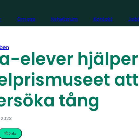
r
Om oss
Nyhetsrum
Kontakt
Jobb
ben
ra-elever hjälper
lprismuseet att
ersöka tång
i 2023
Dela