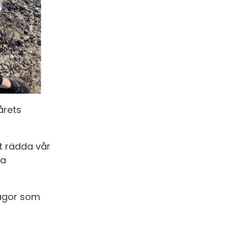
årets
t rädda vår
ra
frågor som