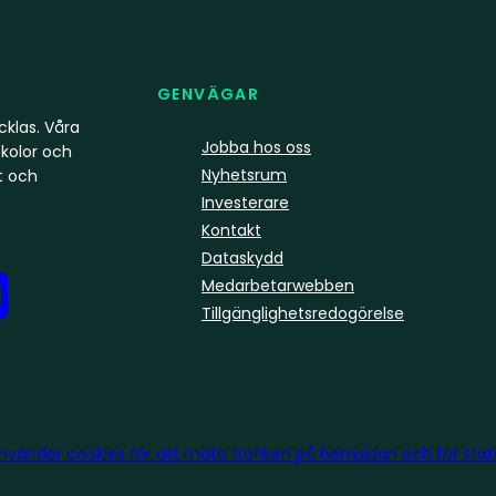
GENVÄGAR
klas. Våra
Jobba hos oss
kolor och
Nyhetsrum
t och
Investerare
Kontakt
Dataskydd
Medarbetarwebben
Tillgänglighetsredogörelse
använder
cookies
för att mäta trafiken på hemsidan och för statis