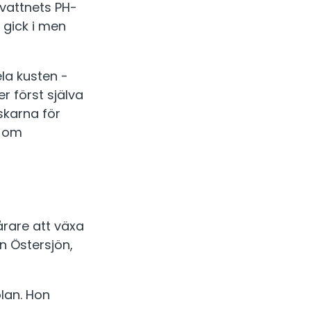
 vattnets PH-
n gick i men
ela kusten -
r först själva
skarna för
n om
årare att växa
n Östersjön,
lan. Hon