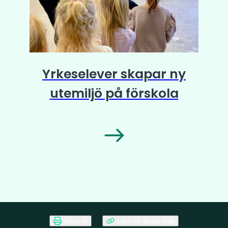
Yrkeselever skapar ny
utemiljö på förskola
Skriv ut
Länk till denna sida