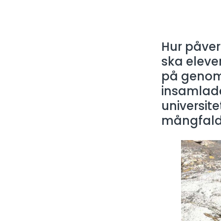
Hur påver
ska elever
på genom 
insamlade
universit
mångfald