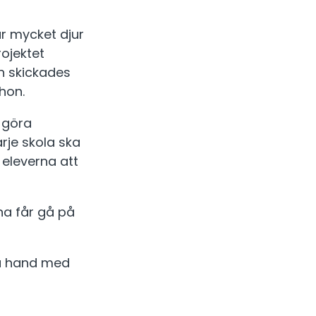
r mycket djur
ojektet
n skickades
 hon.
 göra
rje skola ska
 eleverna att
na får gå på
aka hand med