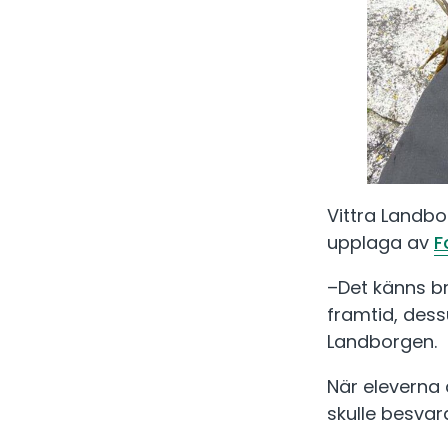
Vittra Landbo
upplaga av
F
–Det känns br
framtid, dess
Landborgen.
När eleverna 
skulle besvar