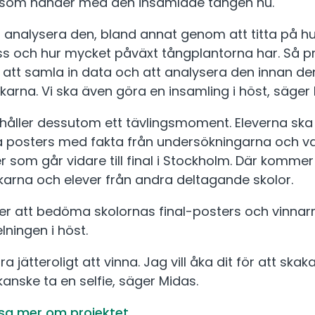
 som händer med den insamlade tången nu.
 analysera den, bland annat genom att titta på hu
ss och hur mycket påväxt tångplantorna har. Så pr
 att samla in data och att analysera den innan de
rskarna. Vi ska även göra en insamling i höst, säger
ehåller dessutom ett tävlingsmoment. Eleverna ska
a posters med fakta från undersökningarna och va
r som går vidare till final i Stockholm. Där kommer
skarna och elever från andra deltagande skolor.
er att bedöma skolornas final-posters och vinnar
lningen i höst.
ra jätteroligt att vinna. Jag vill åka dit för att sk
 kanske ta en selfie, säger Midas.
äsa mer om projektet.