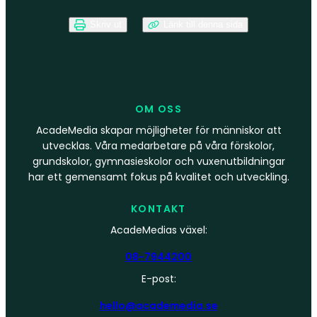
Skriv ut
Länk till denna sida
OM OSS
AcadeMedia skapar möjligheter för människor att
utvecklas. Våra medarbetare på våra förskolor,
grundskolor, gymnasieskolor och vuxenutbildningar
har ett gemensamt fokus på kvalitet och utveckling.
KONTAKT
AcadeMedias växel:
08-7944200
E-post:
hello@academedia.se