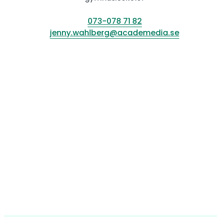
073-078 71 82
jenny.wahlberg@academedia.se