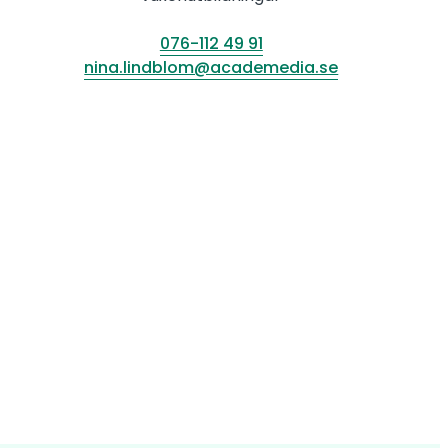
076-112 49 91
nina.lindblom@academedia.se