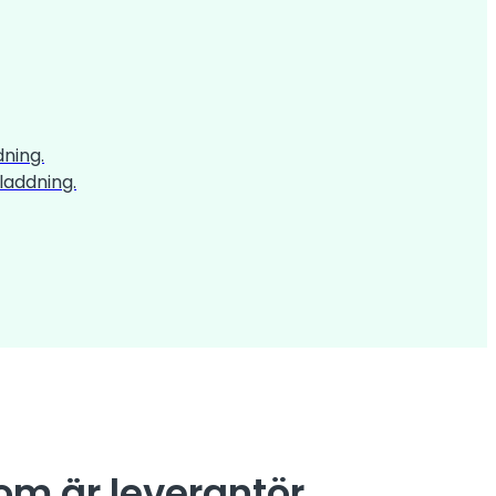
dning.
laddning.
som är leverantör