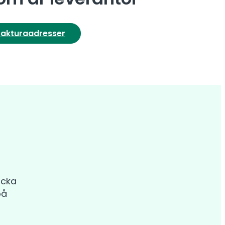
Fakturaadresser
icka
på