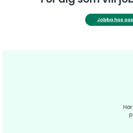
Jobba hos oss
Här
p