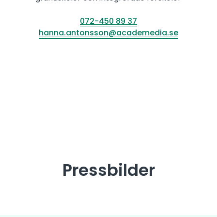
072-450 89 37
hanna.antonsson@academedia.se
Pressbilder