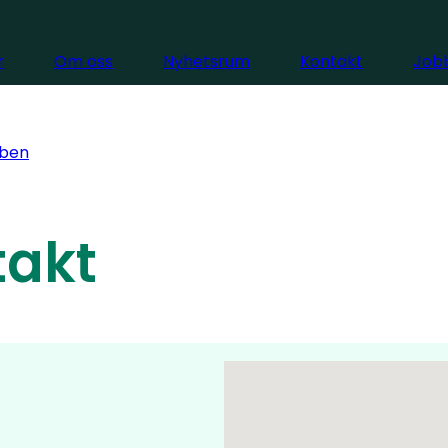
r
Om oss
Nyhetsrum
Kontakt
Jobb
ben
takt