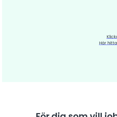
Klick
Här hitt
För dig som vill j