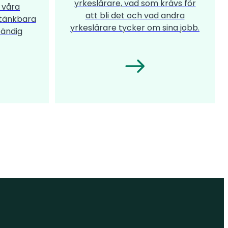
yrkeslärare, vad som krävs för
 våra
att bli det och vad andra
 tänkbara
yrkeslärare tycker om sina jobb.
tändig