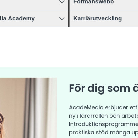
Förmånswebb
dia Academy
Karriärutveckling
För dig som är
AcadeMedia erbjuder ett
ny i lärarrollen och arb
Introduktionsprogrammet s
praktiska stöd många upp