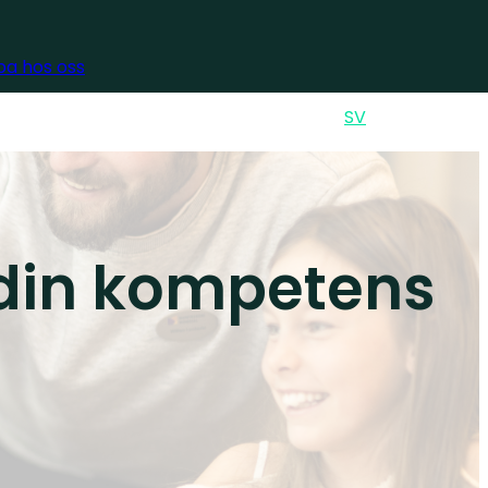
a hos oss
GLISH
ENSKA
EN
SV
Sök
 din kompetens