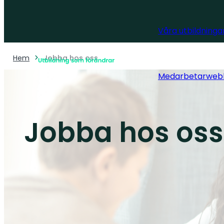
Våra utbildninga
Hem
Jobba hos oss
Medarbetarweb
Jobba hos oss