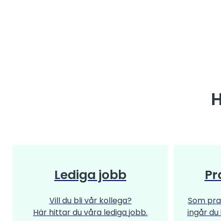
H
Lediga jobb
Pr
Vill du bli vår kollega?
Som pra
Här hittar du våra lediga jobb.
ingår du