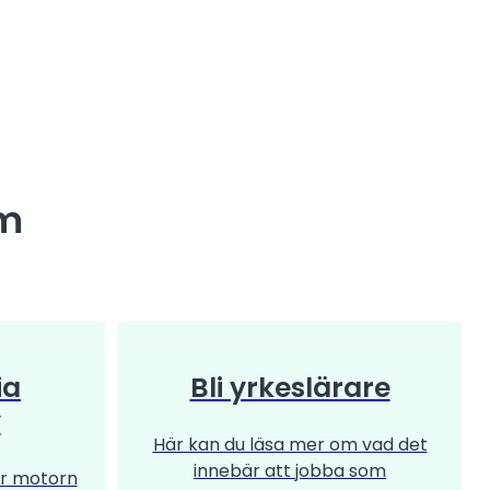
om
ia
Bli yrkeslärare
y
Här kan du läsa mer om vad det
innebär att jobba som
r motorn