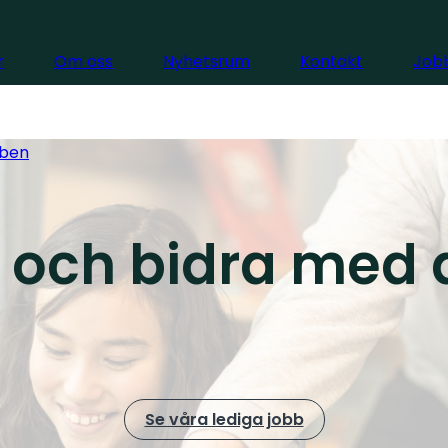
r
Om oss
Nyhetsrum
Kontakt
Jobb
ben
 och bidra med
Se våra lediga jobb