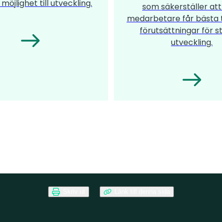
 möjlighet till utveckling.
som säkerställer att
medarbetare får bästa
förutsättningar för s
utveckling.
Skriv ut
Länk till denna sida