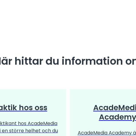
är hittar du information 
aktik hos oss
AcadeMed
Academ
ktikant hos AcadeMedia
 i en större helhet och du
AcadeMedia Academy ä