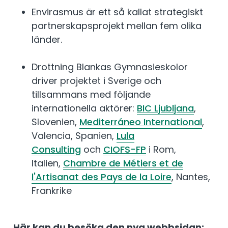
Envirasmus är ett så kallat strategiskt
partnerskapsprojekt mellan fem olika
länder.
Drottning Blankas Gymnasieskolor
driver projektet i Sverige och
tillsammans med följande
internationella aktörer:
BIC Ljubljana
,
Slovenien,
Mediterráneo International
,
Valencia, Spanien,
Lula
Consulting
och
CIOFS-FP
i Rom,
Italien,
Chambre de Métiers et de
l'Artisanat des Pays de la Loire
, Nantes,
Frankrike
Här kan du besöka den nya webbsidan: