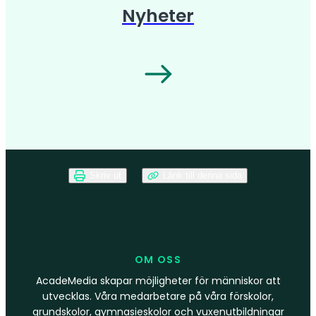
Nyheter
Skriv ut
Länk till denna sida
OM OSS
AcadeMedia skapar möjligheter för människor att
utvecklas. Våra medarbetare på våra förskolor,
grundskolor, gymnasieskolor och vuxenutbildningar