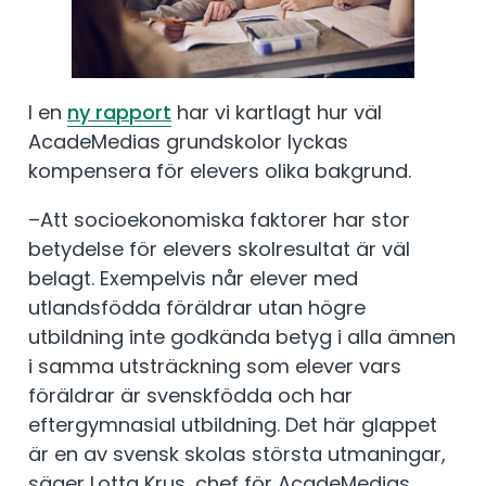
I en
ny rapport
har vi kartlagt hur väl
AcadeMedias grundskolor lyckas
kompensera för elevers olika bakgrund.
–Att socioekonomiska faktorer har stor
betydelse för elevers skolresultat är väl
belagt. Exempelvis når elever med
utlandsfödda föräldrar utan högre
utbildning inte godkända betyg i alla ämnen
i samma utsträckning som elever vars
föräldrar är svenskfödda och har
eftergymnasial utbildning. Det här glappet
är en av svensk skolas största utmaningar,
säger Lotta Krus, chef för AcadeMedias