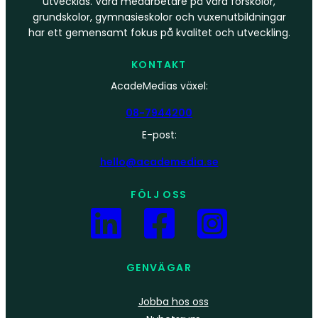
utvecklas. Våra medarbetare på våra förskolor,
grundskolor, gymnasieskolor och vuxenutbildningar
har ett gemensamt fokus på kvalitet och utveckling.
KONTAKT
AcadeMedias växel:
08-7944200
E-post:
hello@academedia.se
FÖLJ OSS
GENVÄGAR
Jobba hos oss