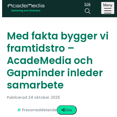
Sök
Meny
Med fakta bygger vi
framtidstro –
AcadeMedia och
Gapminder inleder
samarbete
Publicerad
24 oktober 2025
Pressmeddelande
Dela