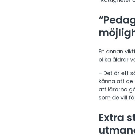
“Pedag
möjlig
En annan vikt
olika åldrar 
– Det är ett 
känna att de
att lärarna g
som de vill fö
Extra s
utman