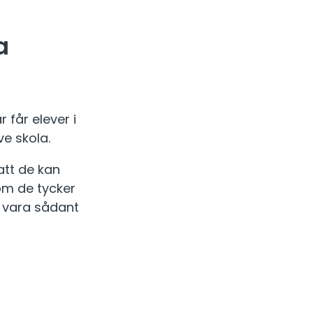
a
 får elever i
e skola.
att de kan
om de tycker
n vara sådant