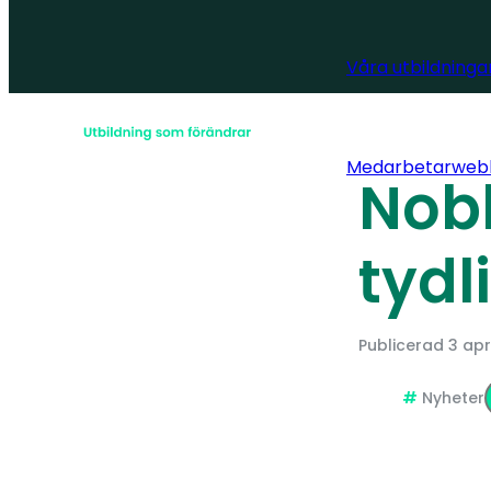
Våra utbildninga
Medarbetarweb
Nobl
tydl
Publicerad
3 apr
Nyheter