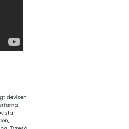
igt devisen
erfarna
 bästa
den,
na, Tyresö,