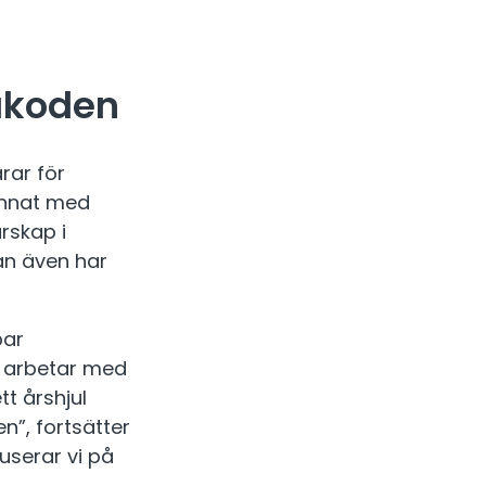
å
akoden
rar för
annat med
rskap i
lan även har
bar
a arbetar med
t årshjul
n”, fortsätter
userar vi på