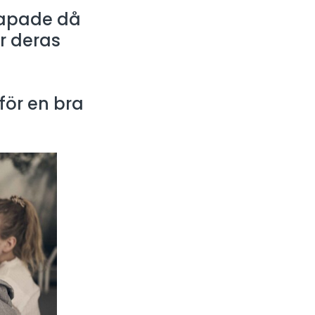
kapade då
r deras
för en bra