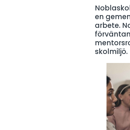
Noblaskol
en gemen
arbete. 
förväntans
mentorsro
skolmiljö.