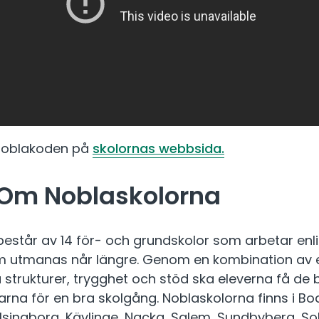
Noblakoden på
skolornas webbsida.
 Om Noblaskolorna
estår av 14 för- och grundskolor som arbetar enl
om utmanas når längre. Genom en kombination av 
ga strukturer, trygghet och stöd ska eleverna få de
arna för en bra skolgång. Noblaskolorna finns i Bo
singborg, Kävlinge, Nacka, Salem, Sundbyberg, Sol