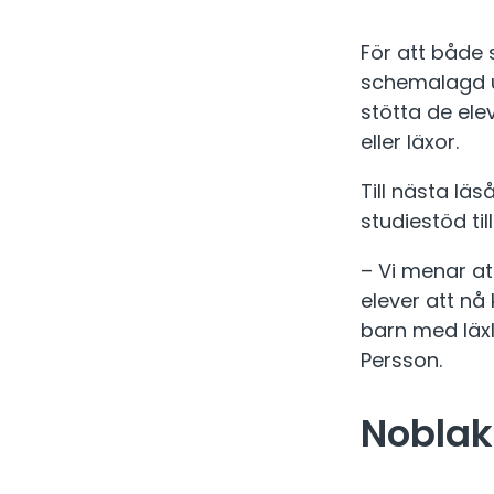
För att både 
schemalagd un
stötta de ele
eller läxor.
Till nästa lä
studiestöd til
– Vi menar at
elever att nå
barn med läxl
Persson.
Noblak