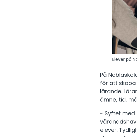
Elever på N
På Noblaskola
för att skapa
lärande. Lära
ämne, tid, må
- Syftet med 
vårdnadshavar
elever. Tydli