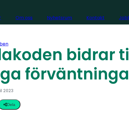
r
Om oss
Nyhetsrum
Kontakt
Jobb
ben
akoden bidrar ti
iga förväntninga
il 2023
Dela