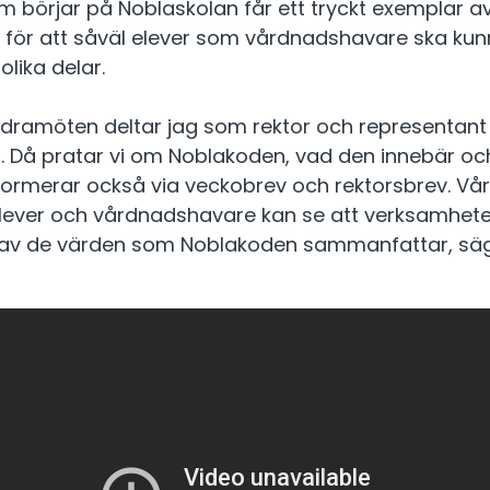
om börjar på Noblaskolan får ett tryckt exemplar 
 för att såväl elever som vårdnadshavare ska kun
lika delar.
äldramöten deltar jag som rektor och representant
. Då pratar vi om Noblakoden, vad den innebär oc
 informerar också via veckobrev och rektorsbrev. V
 elever och vårdnadshavare kan se att verksamhet
v de värden som Noblakoden sammanfattar, säge