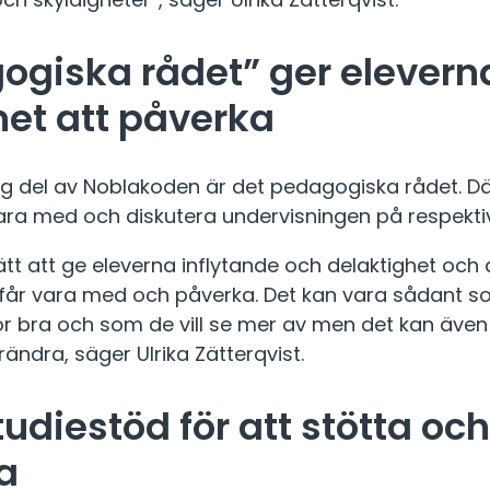
ogiska rådet” ger elevern
het att påverka
ig del av Noblakoden är det pedagogiska rådet. Där
vara med och diskutera undervisningen på respektiv
sätt att ge eleverna inflytande och delaktighet och 
 får vara med och påverka. Det kan vara sådant s
ör bra och som de vill se mer av men det kan äve
rändra, säger Ulrika Zätterqvist.
tudiestöd för att stötta och
a