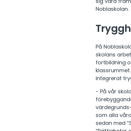
sig vara fram
Noblaskolan.
Tryggh
På Noblaskol
skolans arbe
fortbildning 
klassrummet. 
integrerat t
- På vår skol
förebyggande
värdegrunds- 
som alla våra
sedan med “Se
“Rättigheter o