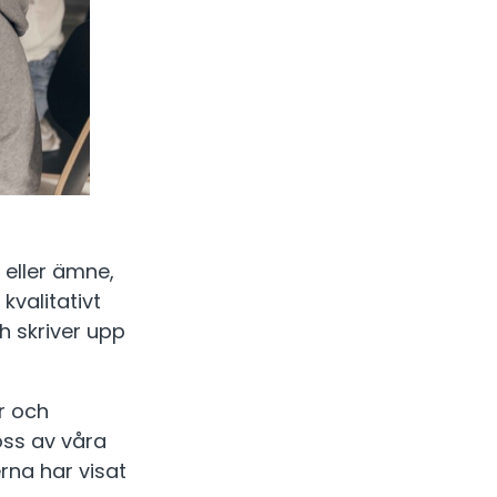
 eller ämne,
kvalitativt
h skriver upp
r och
oss av våra
rna har visat