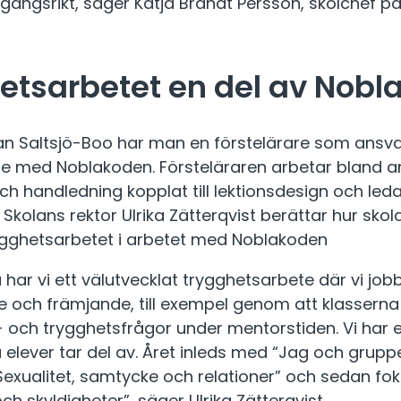
gångsrikt, säger Katja Brandt Persson, skolchef p
etsarbetet en del av Nobl
an Saltsjö-Boo har man en förstelärare som ansva
te med Noblakoden. Försteläraren arbetar bland 
och handledning kopplat till lektionsdesign och leda
Skolans rektor Ulrika Zätterqvist berättar hur sko
rygghetsarbetet i arbetet med Noblakoden
a har vi ett välutvecklat trygghetsarbete där vi job
 och främjande, till exempel genom att klassern
och trygghetsfrågor under mentorstiden. Vi har et
 elever tar del av. Året inleds med “Jag och gruppe
xualitet, samtycke och relationer” och sedan fok
ch skyldigheter”, säger Ulrika Zätterqvist.