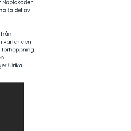
av Noblakoden
na ta del av
 från
h varför den
år förhoppning
en
r Ulrika