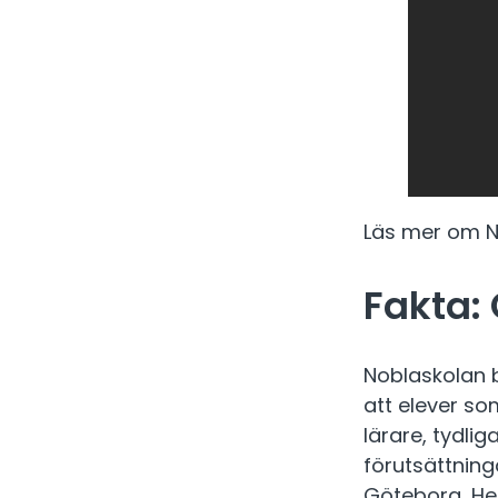
Läs mer om 
Fakta:
Noblaskolan b
att elever s
lärare, tydli
förutsättning
Göteborg, Hel