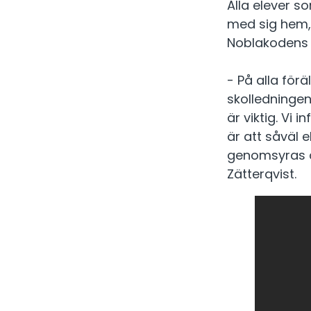
Alla elever s
med sig hem,
Noblakodens o
- På alla för
skolledningen
är viktig. Vi
är att såväl
genomsyras a
Zätterqvist.