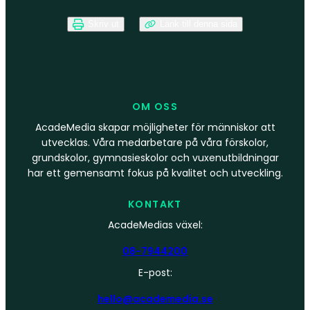
Skriv ut
Länk till denna sida
OM OSS
AcadeMedia skapar möjligheter för människor att
utvecklas. Våra medarbetare på våra förskolor,
grundskolor, gymnasieskolor och vuxenutbildningar
har ett gemensamt fokus på kvalitet och utveckling.
KONTAKT
AcadeMedias växel:
08-7944200
E-post:
hello@academedia.se