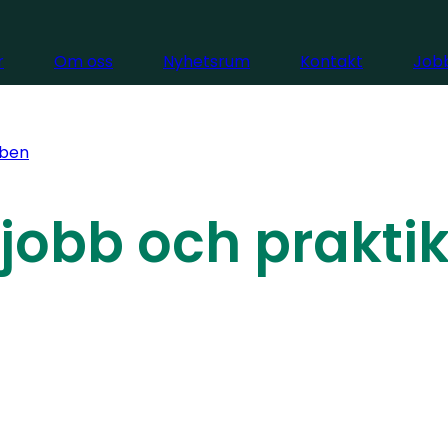
r
Om oss
Nyhetsrum
Kontakt
Jobb
ben
jobb och prakti