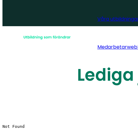
Våra utbildninga
Medarbetarweb
Lediga 