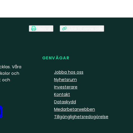
Skriv ut
Länk till denna sida
GENVÄGAR
klas. Våra
Jobba hos oss
kolor och
Nyhetsrum
t och
Investerare
Kontakt
Dataskydd
Medarbetarwebben
Tillgänglighetsredogörelse