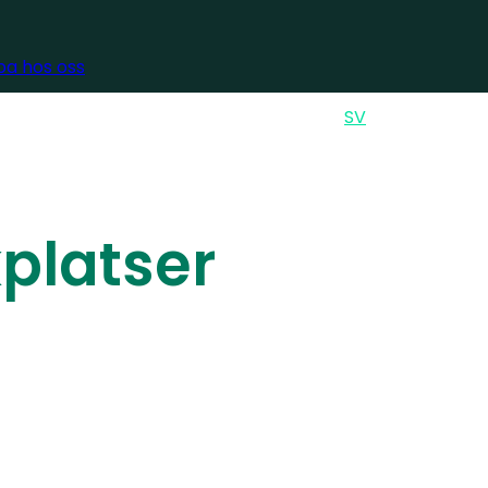
a hos oss
GLISH
ENSKA
EN
SV
Sök
kplatser