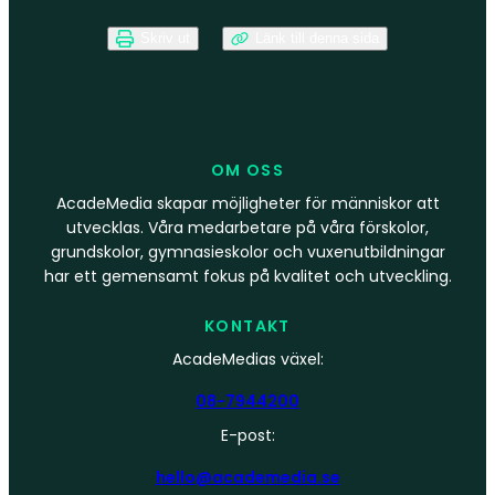
Skriv ut
Länk till denna sida
OM OSS
AcadeMedia skapar möjligheter för människor att
utvecklas. Våra medarbetare på våra förskolor,
grundskolor, gymnasieskolor och vuxenutbildningar
har ett gemensamt fokus på kvalitet och utveckling.
KONTAKT
AcadeMedias växel:
08-7944200
E-post:
hello@academedia.se