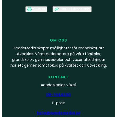
Skriv ut
Länk till denna sida
OM OSS
AcadeMedia skapar möjligheter för människor att
utvecklas. Våra medarbetare på våra förskolor,
grundskolor, gymnasieskolor och vuxenutbildningar
har ett gemensamt fokus på kvalitet och utveckling.
KONTAKT
AcadeMedias växel:
08-7944200
E-post:
hello@academedia.se