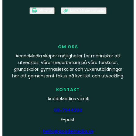
Skriv ut
Länk till denna sida
OM OSS
AcadeMedia skapar möjligheter för människor att
utvecklas. Våra medarbetare på våra förskolor,
grundskolor, gymnasieskolor och vuxenutbildningar
har ett gemensamt fokus på kvalitet och utveckling.
KONTAKT
AcadeMedias växel:
08-7944200
E-post:
hello@academedia.se