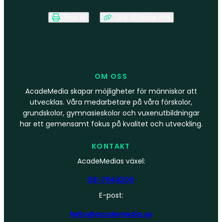
Skriv ut
Länk till denna sida
OM OSS
AcadeMedia skapar möjligheter för människor att
utvecklas. Våra medarbetare på våra förskolor,
grundskolor, gymnasieskolor och vuxenutbildningar
har ett gemensamt fokus på kvalitet och utveckling.
KONTAKT
AcadeMedias växel:
08-7944200
E-post:
hello@academedia.se