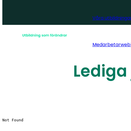
Våra utbildninga
Medarbetarweb
Lediga 