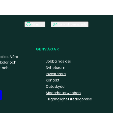
Skriv ut
Länk till denna sida
GENVÄGAR
klas. Våra
Jobba hos oss
kolor och
Nyhetsrum
t och
Investerare
Kontakt
Dataskydd
Medarbetarwebben
Tillgänglighetsredogörelse