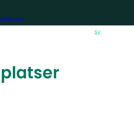
a hos oss
GLISH
ENSKA
EN
SV
Sök
kplatser