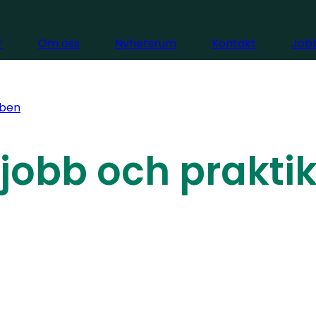
r
Om oss
Nyhetsrum
Kontakt
Jobb
ben
jobb och prakti