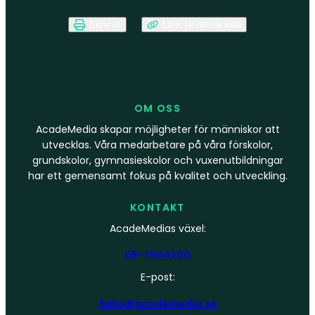
Skriv ut
Länk till denna sida
OM OSS
AcadeMedia skapar möjligheter för människor att
utvecklas. Våra medarbetare på våra förskolor,
grundskolor, gymnasieskolor och vuxenutbildningar
har ett gemensamt fokus på kvalitet och utveckling.
KONTAKT
AcadeMedias växel:
08-7944200
E-post:
hello@academedia.se